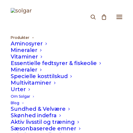
Produkter
Produkter
Aminosyrer
Mineraler
TEKST
Vitaminer
Essentielle fedtsyrer & fiskeolie
Hjem
/
Produkter
Mineraler
Specielle kosttilskud
Multivitaminer
Urter
Vis filtre
Om Solgar
Blog
Sundhed & Velvære
Skønhed indefra
Aktiv livsstil og træning
Sæsonbaserede emner