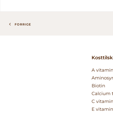
FORRIGE
Kosttils
A vitami
Aminosy
Biotin
Calcium t
C vitami
E vitami