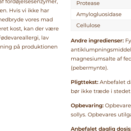
af fordøjelsesenzymer,
Protease
n. Hvis vi ikke har
Amylogluosidase
 nedbryde vores mad
Cellulose
eret kost, kan der være
Fødevareallergi, lav
Andre ingredienser:
Fy
rkning på produktionen
antiklumpningsmiddel (
magnesiumsalte af fedt
(pebermynte).
Pligttekst:
Anbefalet da
bør ikke træde i stedet 
Opbevaring:
Opbevares
sollys. Opbevares utilg
Anbefalet daglig dosis