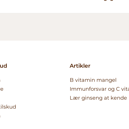
kud
Artikler
n
B vitamin mangel
re
Immunforsvar og C vi
Lær ginseng at kende
ilskud
n
n