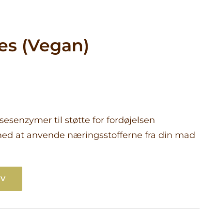
d &
es (Vegan)
 indefra
sstil og
aserede
Kontakt os
s
d
lsesenzymer til støtte for fordøjelsen
se &
med at anvende næringsstofferne fra din mad
 kvalitet
vide
RV
) antal