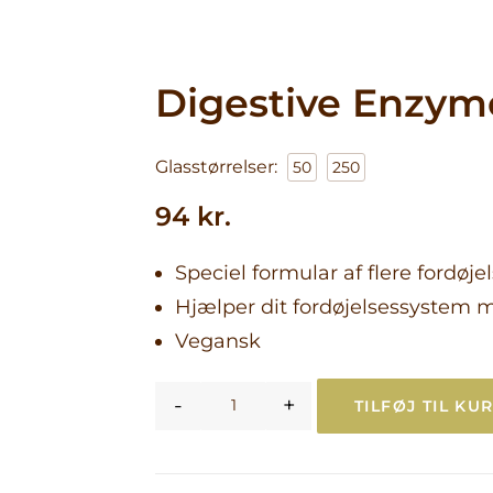
Blog
Sundhe
Velvære
Digestive Enzym
Skønhed
Aktiv liv
træning
Glasstørrelser:
50
250
Sæsonb
olgar
emner
94
kr.
Kvinder
sundhe
Speciel formular af flere fordøje
Fordøjel
balance
Hjælper dit fordøjelsessystem 
Fokus på
Vegansk
Godt at 
-
+
TILFØJ TIL KU
Digestive Enzymes (Vegan