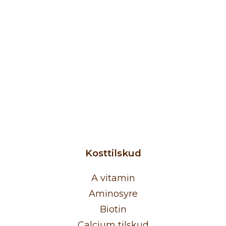
TILFØJ TIL KURV
Dong Quai
190
kr.
Kosttilskud
A vitamin
Aminosyre
Biotin
Calcium tilskud