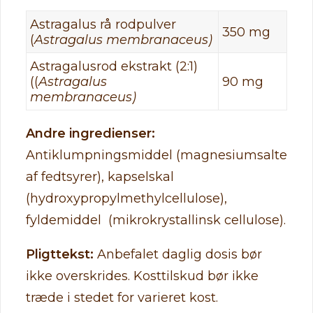
Astragalus rå rodpulver
350 mg
(
Astragalus membranaceus)
Astragalusrod ekstrakt (2:1)
((
Astragalus
90 mg
membranaceus)
Andre ingredienser:
A
ntiklumpningsmiddel (magnesiumsalte
af fedtsyrer), kapselskal
(hydroxypropylmethylcellulose),
fyldemiddel (mikrokrystallinsk cellulose).
Pligttekst:
Anbefalet daglig dosis bør
ikke overskrides. Kosttilskud bør ikke
træde i stedet for varieret kost.