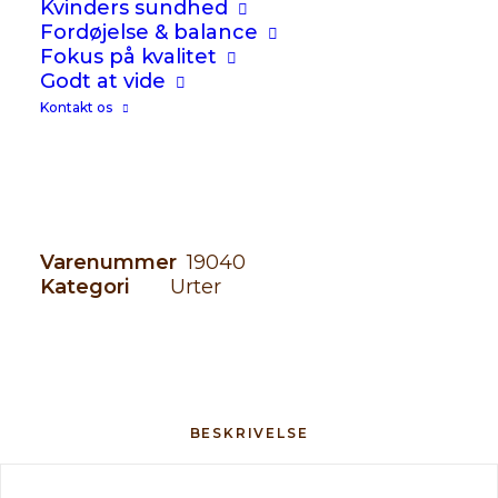
Kvinders sundhed
urtekundskab
Fordøjelse & balance
Vegansk
Fokus på kvalitet
Godt at vide
-
+
Kontakt os
TILFØJ TIL KURV
Astragalus 
Varenummer
19040
Kategori
Urter
BESKRIVELSE