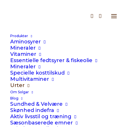
Produkter
Aminosyrer
Mineraler
Vitaminer
Essentielle fedtsyrer & fiskeolie
Astragalus Root
Mineraler
Specielle kosttilskud
Multivitaminer
Urter
Glasstørrelser:
100
Om Solgar
220
kr.
Blog
Sundhed & Velvære
Skønhed indefra
Premium botanisk produkt
Aktiv livsstil og træning
Anvendt i traditionel kinesisk
Sæsonbaserede emner