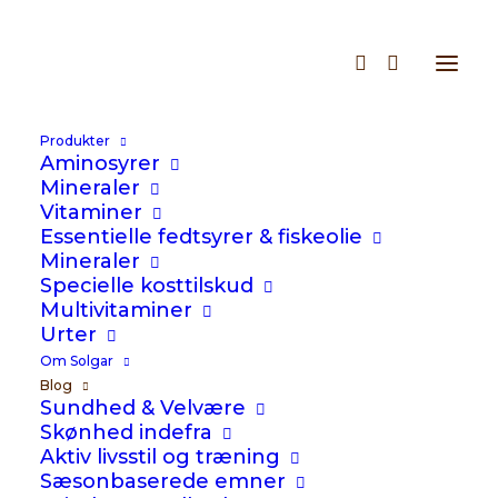
Produkter
Aminosyrer
Fokus på kvalitet
Mineraler
Vitaminer
Essentielle fedtsyrer & fiskeolie
Mineraler
Specielle kosttilskud
I kategorien Kvalitet og ansvarlig
Multivitaminer
Urter
ernæring finder du artikler om, hvordan
Om Solgar
kosttilskud udvikles, testes og
Blog
Sundhed & Velvære
produceres. Læs om Solgars fokus på
Skønhed indefra
kvalitetsråvarer, forskning, produktion i
Aktiv livsstil og træning
små partier og de faktorer, du bør være
Sæsonbaserede emner