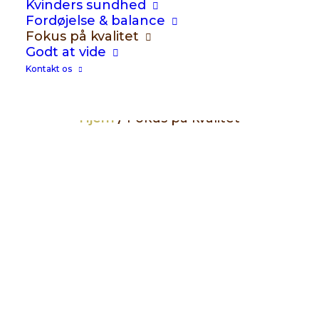
Kvinders sundhed
opmærksom på, når du vælger
Fordøjelse & balance
kosttilskud.
Fokus på kvalitet
Godt at vide
Kontakt os
TEKST
Hjem
/
Fokus på kvalitet