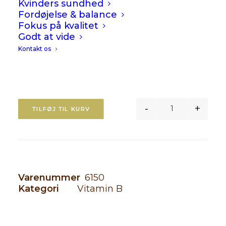
Bidrager til generelt velbefindende for
Kvinders sundhed
Fordøjelse & balance
mænd og kvinder i alle aldre
Fokus på kvalitet
Også kendt som vitamin B9
Godt at vide
Vegansk
Kontakt os
Mejerifri, glutenfri, soja-fri, hvedefri,
gærfri, Kosher
-
+
TILFØJ TIL KURV
Folacin (Fol
Varenummer
6150
Kategori
Vitamin B