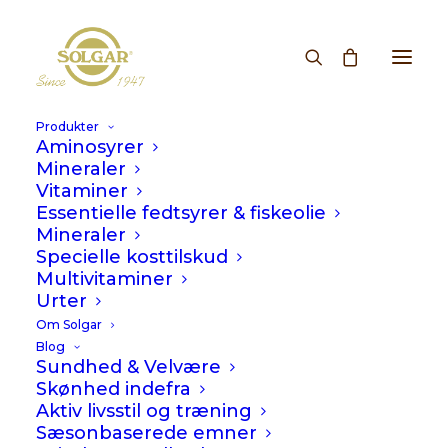
Folacin (Folic Acid)
Produkter
Aminosyrer
400 µg
Mineraler
Vitaminer
Essentielle fedtsyrer & fiskeolie
Glasstørrelser:
100
250
Mineraler
Specielle kosttilskud
64
kr.
Multivitaminer
Urter
Bidrager til vævsvæksten hos den
Om Solgar
Blog
gravide kvinde
Sundhed & Velvære
Anbefales til gravide kvinder og dem
Skønhed indefra
Aktiv livsstil og træning
som gerne vil være det
Sæsonbaserede emner