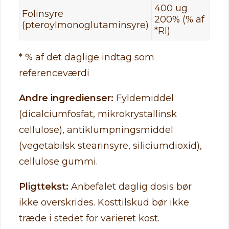
400 ug
Folinsyre
200% (% af
(pteroylmonoglutaminsyre)
*RI)
* % af det daglige indtag som
referenceværdi
Andre ingredienser:
Fyldemiddel
(dicalciumfosfat, mikrokrystallinsk
cellulose), antiklumpningsmiddel
(vegetabilsk stearinsyre, siliciumdioxid),
cellulose gummi.
Pligttekst:
Anbefalet daglig dosis bør
ikke overskrides. Kosttilskud bør ikke
træde i stedet for varieret kost.