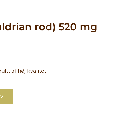
aldrian rod) 520 mg
ra
g
de
Kontakt os
ukt af høj kvalitet
tet
RV
od) 520 mg antal