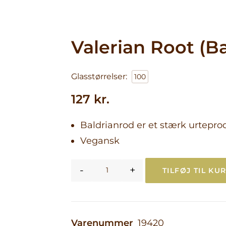
Blog
Sundhed &
Velvære
Valerian Root (B
Skønhed indef
Aktiv livsstil o
træning
Glasstørrelser:
100
Sæsonbasere
Om Solgar
emner
127
kr.
Kvinders
sundhed
Baldrianrod er et stærk urteprod
Fordøjelse &
balance
Vegansk
Fokus på kvali
Godt at vide
-
+
TILFØJ TIL KU
Valerian Root (Baldrian r
Varenummer
19420