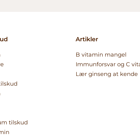
kud
Artikler
n
B vitamin mangel
re
Immunforsvar og C vi
Lær ginseng at kende
ilskud
n
n
m tilskud
amin