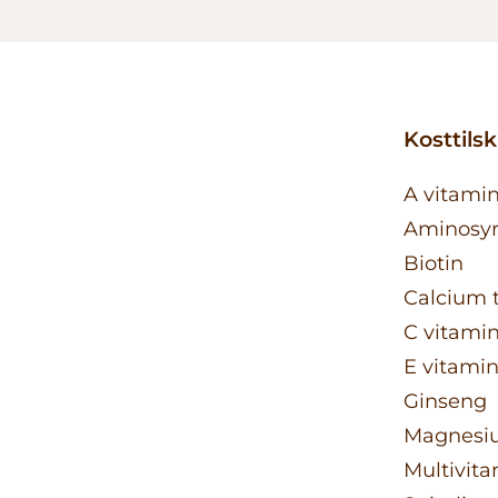
Kosttils
A vitami
Aminosy
Biotin
Calcium t
C vitami
E vitami
Ginseng
Magnesiu
Multivit