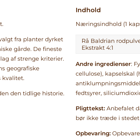
Indhold
t.
Næringsindhold (1 kaps
algt fra planter dyrket
Rå Baldrian rodpulver
Ekstrakt 4:1
niske gårde. De fineste
g af strenge kriterier.
Andre ingredienser
: F
ns geografiske
cellulose), kapselskal 
kvalitet.
antiklumpningsmiddel 
fedtsyrer, siliciumdioxi
n den tidlige historie.
Pligttekst:
Anbefalet da
bør ikke træde i stedet 
Opbevaring:
Opbevares