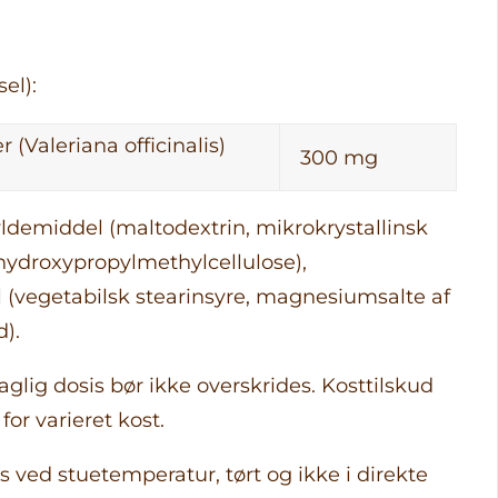
el):
 (Valeriana officinalis)
300 mg
yldemiddel (maltodextrin, mikrokrystallinsk
(hydroxypropylmethylcellulose),
(vegetabilsk stearinsyre, magnesiumsalte af
d).
glig dosis bør ikke overskrides. Kosttilskud
for varieret kost.
 ved stuetemperatur, tørt og ikke i direkte