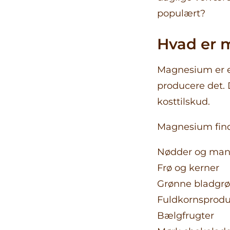
populært?
Hvad er
Magnesium er et
producere det. 
kosttilskud.
Magnesium finde
Nødder og man
Frø og kerner
Grønne bladgrø
Fuldkornsprodu
Bælgfrugter