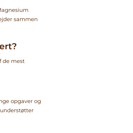
 Magnesium
rbejder sammen
ært?
af de mest
nge opgaver og
 understøtter