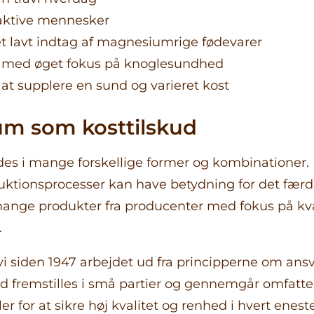
 aktive mennesker
t lavt indtag af magnesiumrige fødevarer
 med øget fokus på knoglesundhed
 at supplere en sund og varieret kost
m som kosttilskud
s i mange forskellige former og kombinationer. K
uktionsprocesser kan have betydning for det færd
ange produkter fra producenter med fokus på kva
.
vi siden 1947 arbejdet ud fra principperne om ansv
ud fremstilles i små partier og gennemgår omfatt
ler for at sikre høj kvalitet og renhed i hvert enest