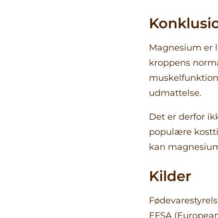
Konklusi
Magnesium er lan
kroppens normal
muskelfunktion
udmattelse.
Det er derfor i
populære kostt
kan magnesium v
Kilder
Fødevarestyrel
EFSA (European 