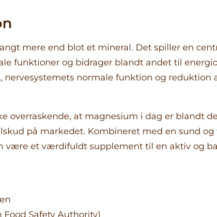
on
gt mere end blot et mineral. Det spiller en centra
e funktioner og bidrager blandt andet til energ
, nervesystemets normale funktion og reduktion 
kke overraskende, at magnesium i dag er blandt d
ilskud på markedet. Kombineret med en sund og v
ære et værdifuldt supplement til en aktiv og bala
sen
Food Safety Authority)