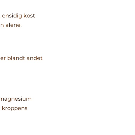
 ensidig kost
n alene.
 er blandt andet
i magnesium
r kroppens