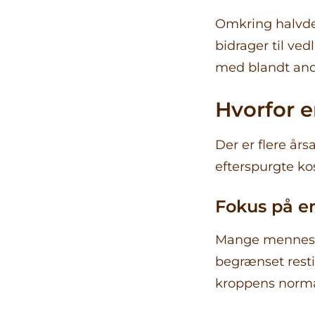
Omkring halvde
bidrager til ve
med blandt and
Hvorfor 
Der er flere års
efterspurgte kos
Fokus på e
Mange menneske
begrænset restit
kroppens norma