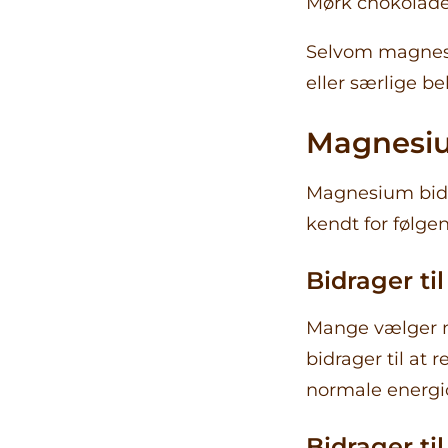
Mørk chokolad
Selvom magnesiu
eller særlige b
Magnesiu
Magnesium bidra
kendt for følg
Bidrager ti
Mange vælger m
bidrager til at
normale energ
Bidrager ti