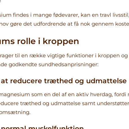
e
m findes i mange fødevarer, kan en travl livsstil,
ehov gøre det udfordrende at få nok gennem koste
ms rolle i kroppen
ger til en række vigtige funktioner i kroppen og
ende godkendte sundhedsanprisninger:
l at reducere træthed og udmattelse
agnesium som en del af en aktiv hverdag, ford
 reducere træthed og udmattelse samt understøtte
iomsætning.
l normal muskelfunktion