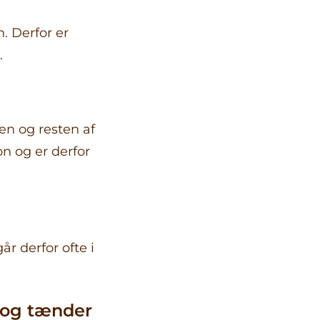
. Derfor er
.
n og resten af
n og er derfor
r derfor ofte i
r og tænder