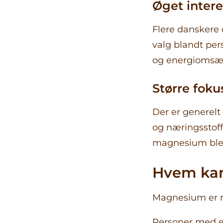
Øget interes
Flere danskere 
valg blandt pers
og energiomsæ
Større fok
Der er generelt
og næringsstoffe
magnesium bleve
Hvem kan
Magnesium er r
Personer med e