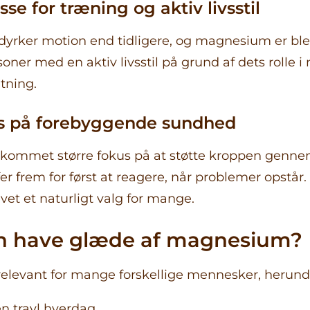
se for træning og aktiv livsstil
dyrker motion end tidligere, og magnesium er ble
oner med en aktiv livsstil på grund af dets rolle 
tning.
us på forebyggende sundhed
 kommet større fokus på at støtte kroppen genne
r frem for først at reagere, når problemer opstår.
t et naturligt valg for mange.
 have glæde af magnesium?
elevant for mange forskellige mennesker, herund
n travl hverdag