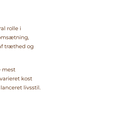
l rolle i
iomsætning,
af træthed og
e mest
arieret kost
nceret livsstil.