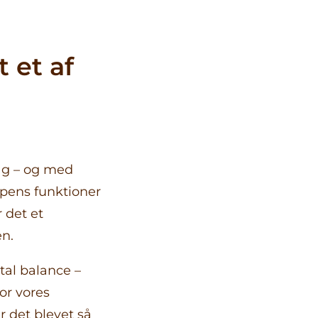
 et af
ra
g
de
Kontakt os
ag – og med
oppens funktioner
tet
 det et
n.
al balance –
or vores
 det blevet så