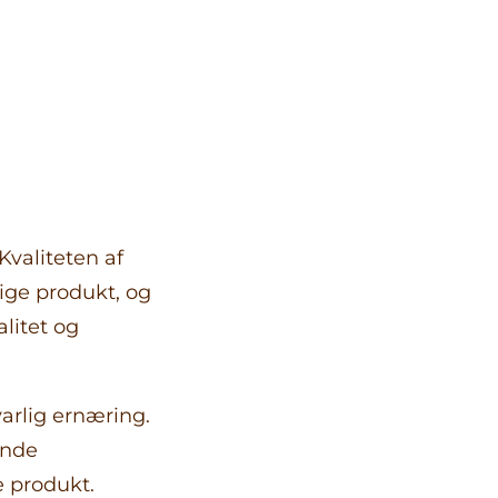
valiteten af
ige produkt, og
litet og
arlig ernæring.
ende
e produkt.