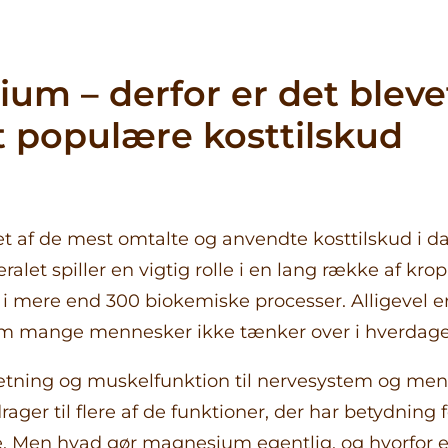
Blog
Sundhed &
Velvære
um – derfor er det blevet
Skønhed indef
Aktiv livsstil o
 populære kosttilskud
træning
Sæsonbasere
Om Solgar
emner
Kvinders
sundhed
t af de mest omtalte og anvendte kosttilskud i d
Fordøjelse &
alet spiller en vigtig rolle i en lang række af kr
balance
Fokus på kvali
t i mere end 300 biokemiske processer. Alligevel er
Godt at vide
om mange mennesker ikke tænker over i hverdage
tning og muskelfunktion til nervesystem og ment
ger til flere af de funktioner, der har betydning f
. Men hvad gør magnesium egentlig, og hvorfor er