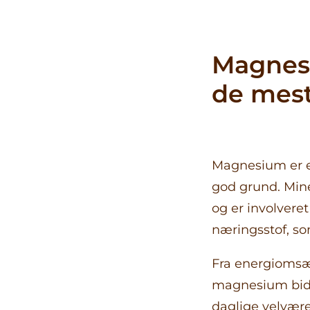
Produkter
Aminosyrer
Magnesi
Mineraler
Vitaminer
de mest
Essentielle
fedtsyrer &
fiskeolie
Mineraler
Specielle
Magnesium er e
kosttilskud
god grund. Miner
Multivitaminer
Urter
og er involvere
næringsstof, s
Fra energiomsæ
magnesium bidra
daglige velvære