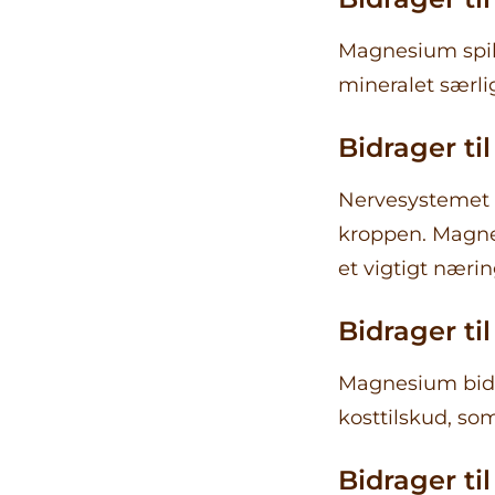
Magnesium spill
mineralet særli
Bidrager ti
Nervesystemet 
kroppen. Magnes
et vigtigt nærin
Bidrager ti
Magnesium bidra
kosttilskud, som
Bidrager ti