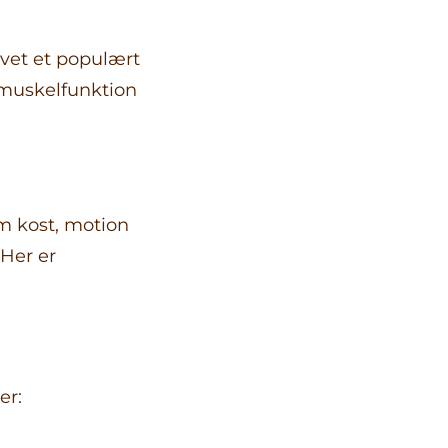
vet et populært
i muskelfunktion
m kost, motion
 Her er
er: