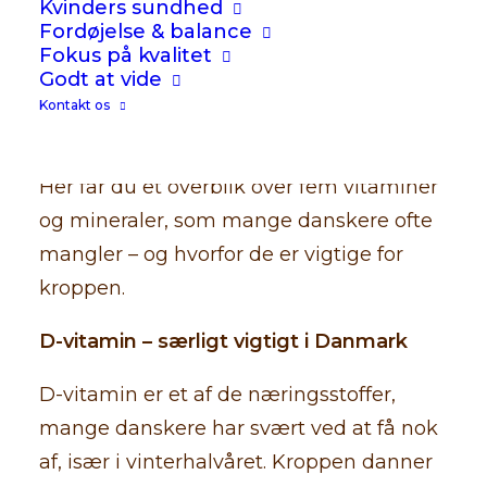
Kvinders sundhed
Fordøjelse & balance
danskere stadig får for lidt af vigtige
Fokus på kvalitet
næringsstoffer gennem kosten alene.
Godt at vide
Kroppens behov kan samtidig ændre sig
Kontakt os
med alder, livsstil, stress, søvn og årstid.
Her får du et overblik over fem vitaminer
og mineraler, som mange danskere ofte
mangler – og hvorfor de er vigtige for
kroppen.
D-vitamin – særligt vigtigt i Danmark
D-vitamin er et af de næringsstoffer,
mange danskere har svært ved at få nok
af, især i vinterhalvåret. Kroppen danner