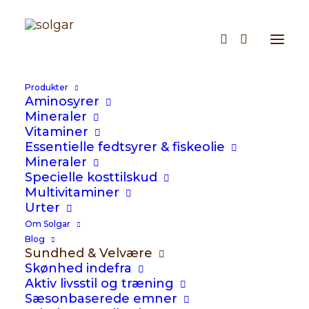
5 vitaminer og
mineraler mange
Produkter
Aminosyrer
danskere mangler i
Mineraler
Vitaminer
hverdagen
Essentielle fedtsyrer & fiskeolie
Mineraler
Specielle kosttilskud
Multivitaminer
Urter
I en travl hverdag kan det være svært
Om Solgar
Blog
altid at spise varieret og få dækket
Sundhed & Velvære
kroppens behov for vitaminer og
Skønhed indefra
Aktiv livsstil og træning
mineraler. Selvom mange forsøger at leve
Sæsonbaserede emner
sundt, viser undersøgelser, at flere