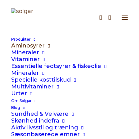
N-Acetyl Cysteine
Produkter
Aminosyrer
Mineraler
Glasstørrelser:
60
Vitaminer
Essentielle fedtsyrer & fiskeolie
254
kr.
Mineraler
Specielle kosttilskud
Multivitaminer
N-acetylcystein er nødvendig for
Urter
produktion af glutathion i leveren
Om Solgar
Et aminosyre der naturligt forekommer
Blog
Sundhed & Velvære
i keratin i hud, hår og negle
Skønhed indefra
Vegansk, kosher
Aktiv livsstil og træning
Sæsonbaserede emner
Fri for mælk, gluten, soja, hvede og gær