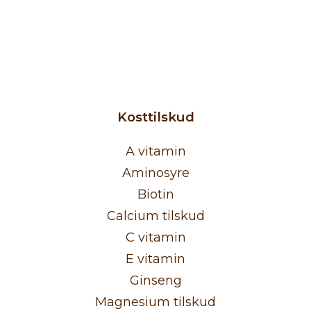
TILFØJ TIL KURV
Taurine 500 mg
94
kr.
Kosttilskud
A vitamin
Aminosyre
Biotin
Calcium tilskud
C vitamin
E vitamin
Ginseng
Magnesium tilskud