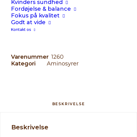
Kvinders sundhed
Fordøjelse & balance
-
+
Fokus på kvalitet
TILFØJ TIL KURV
N-Acetyl Cy
Godt at vide
Kontakt os
Varenummer
1260
Kategori
Aminosyrer
BESKRIVELSE
Beskrivelse