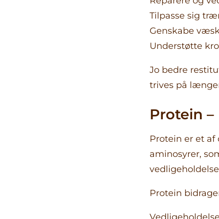
Reparere og ve
Tilpasse sig tr
Genskabe væsk
Understøtte kr
Jo bedre restit
trives på længer
Protein 
Protein er et af
aminosyrer, so
vedligeholdelse
Protein bidrager 
Vedligeholdels