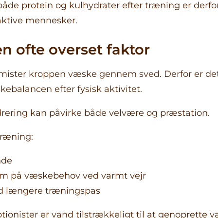
åde protein og kulhydrater efter træning er derf
ktive mennesker.
n ofte overset faktor
ister kroppen væske gennem sved. Derfor er det 
ebalancen efter fysisk aktivitet.
rering kan påvirke både velvære og præstation.
træning:
nde
 på væskebehov ved varmt vejr
d længere træningspas
otionister er vand tilstrækkeligt til at genoprette