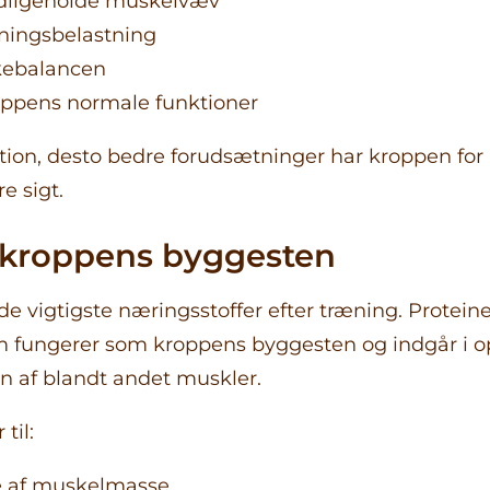
dligeholde muskelvæv
æningsbelastning
ebalancen
oppens normale funktioner
ution, desto bedre forudsætninger har kroppen for
e sigt.
– kroppens byggesten
 de vigtigste næringsstoffer efter træning. Proteine
m fungerer som kroppens byggesten og indgår i 
n af blandt andet muskler.
til:
e af muskelmasse