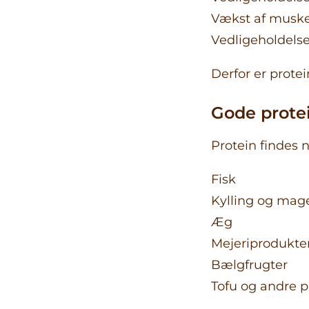
Vækst af musk
Vedligeholdelse
Derfor er protei
Gode protei
Protein findes 
Fisk
Kylling og mag
Æg
Mejeriprodukte
Bælgfrugter
Tofu og andre p