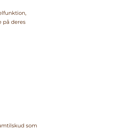
lfunktion,
 på deres
iumtilskud som