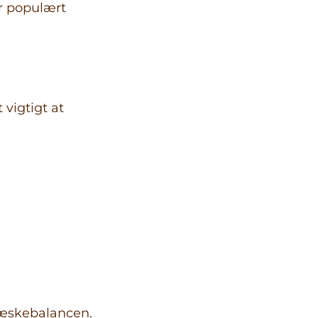
or populært
vigtigt at
 væskebalancen.