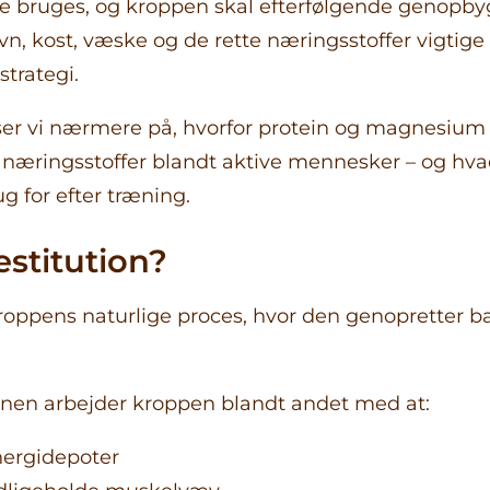
e bruges, og kroppen skal efterfølgende genopbyg
øvn, kost, væske og de rette næringsstoffer vigtige
strategi.
 ser vi nærmere på, hvorfor protein og magnesium
næringsstoffer blandt aktive mennesker – og hv
g for efter træning.
estitution?
kroppens naturlige proces, hvor den genopretter b
onen arbejder kroppen blandt andet med at:
ergidepoter