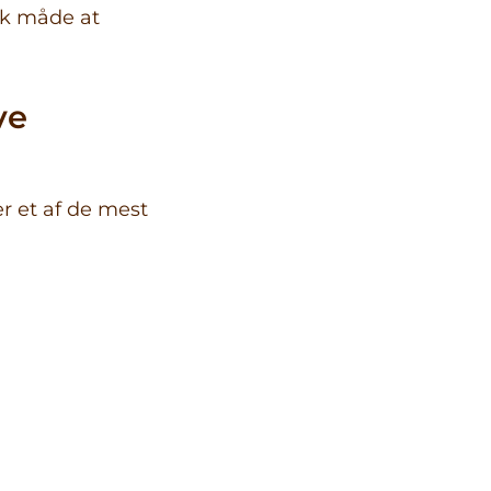
sk måde at
ve
r et af de mest