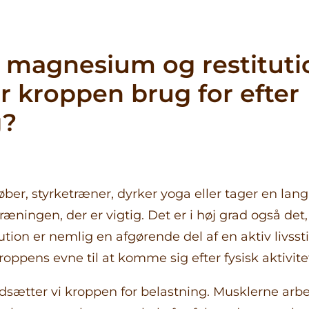
Blog
Sundhe
Velvære
, magnesium og restituti
Skønhed
Aktiv liv
r kroppen brug for efter
træning
Sæsonb
g?
olgar
emner
Kvinder
sundhe
Fordøjel
balance
ber, styrketræner, dyrker yoga eller tager en lang 
Fokus på
ræningen, der er vigtig. Det er i høj grad også det,
Godt at 
ution er nemlig en afgørende del af en aktiv livssti
 kroppens evne til at komme sig efter fysisk aktivite
udsætter vi kroppen for belastning. Musklerne arbe