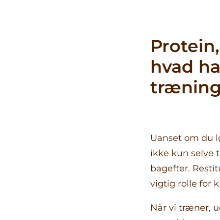
Produkter
Aminosyrer
Protein
Mineraler
Vitaminer
hvad ha
Essentielle
fedtsyrer &
trænin
Om S
fiskeolie
Mineraler
Specielle
kosttilskud
Multivitaminer
Uanset om du lø
Urter
ikke kun selve t
bagefter. Restit
vigtig rolle for
Når vi træner, 