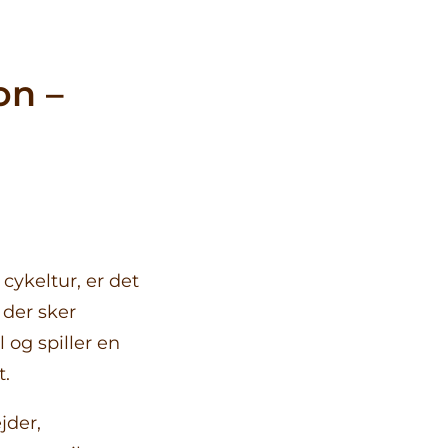
d &
on –
 indefra
sstil og
aserede
Kontakt os
s
d
se &
cykeltur, er det
 kvalitet
 der sker
vide
l og spiller en
t.
jder,