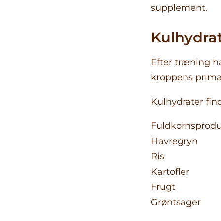
supplement.
Kulhydra
Efter træning h
kroppens primær
Kulhydrater fin
Fuldkornsprodu
Havregryn
Ris
Kartofler
Frugt
Grøntsager