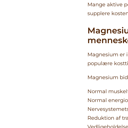
Mange aktive p
supplere kosten
Magnesium
mennesk
Magnesium er in
populære kostti
Magnesium bidra
Normal muskel
Normal energi
Nervesystemets
Reduktion af t
Vedligeholdelse