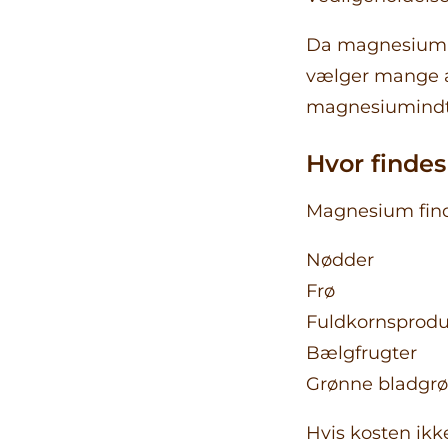
Da magnesium s
vælger mange 
magnesiumindt
Hvor finde
Magnesium find
Nødder
Frø
Fuldkornsprodu
Bælgfrugter
Grønne bladgrø
Hvis kosten ik