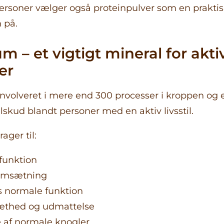
ersoner vælger også proteinpulver som en prakti
 på.
 – et vigtigt mineral for akti
er
volveret i mere end 300 processer i kroppen og e
lskud blandt personer med en aktiv livsstil.
ger til:
funktion
omsætning
 normale funktion
ræthed og udmattelse
 af normale knogler