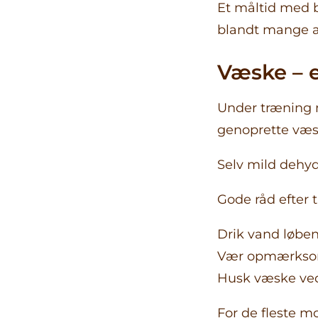
Et måltid med b
blandt mange a
Væske – e
Under træning m
genoprette væsk
Selv mild dehyd
Gode råd efter 
Drik vand løbe
Vær opmærksom
Husk væske ve
For de fleste m