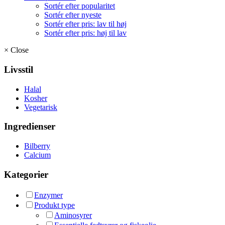
Sortér efter popularitet
Sortér efter nyeste
Sortér efter pris: lav til høj
Sortér efter pris: høj til lav
×
Close
Livsstil
Halal
Kosher
Vegetarisk
Ingredienser
Bilberry
Calcium
Kategorier
Enzymer
Produkt type
Aminosyrer