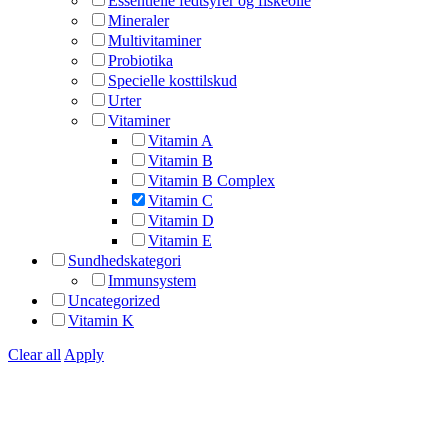
Essentielle fedtsyrer og fiskeolie
Mineraler
Multivitaminer
Probiotika
Specielle kosttilskud
Urter
Vitaminer
Vitamin A
Vitamin B
Vitamin B Complex
Vitamin C
Vitamin D
Vitamin E
Sundhedskategori
Immunsystem
Uncategorized
Vitamin K
Clear all
Apply