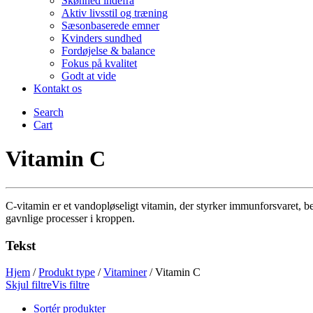
Skønhed indefra
Aktiv livsstil og træning
Sæsonbaserede emner
Kvinders sundhed
Fordøjelse & balance
Fokus på kvalitet
Godt at vide
Kontakt os
Search
Cart
Vitamin C
C-vitamin er et vandopløseligt vitamin, der styrker immunforsvaret, be
gavnlige processer i kroppen.
Tekst
Hjem
/
Produkt type
/
Vitaminer
/
Vitamin C
Skjul filtre
Vis filtre
Sortér produkter