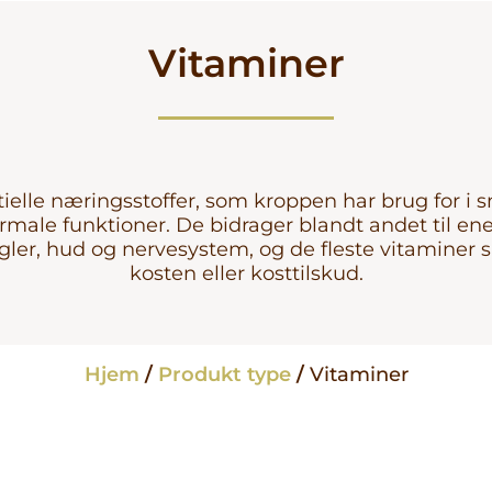
Blog
Vitaminer
Sundhed &
Velvære
Skønhed indef
Aktiv livsstil o
træning
Sæsonbasere
Om Solgar
tielle næringsstoffer, som kroppen har brug for i
emner
rmale funktioner. De bidrager blandt andet til e
Kvinders
ler, hud og nervesystem, og de fleste vitaminer s
sundhed
kosten eller kosttilskud.
Fordøjelse &
balance
Fokus på kvali
Godt at vide
Hjem
/
Produkt type
/
Vitaminer