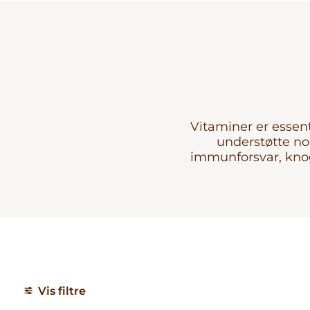
Produkter
Aminosyrer
Mineraler
Vitaminer
Essentielle
fedtsyrer &
fiskeolie
Vitaminer er essen
Mineraler
understøtte no
Specielle
immunforsvar, knog
kosttilskud
Multivitaminer
Urter
Vis filtre