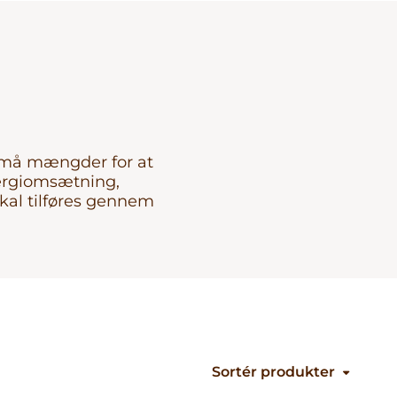
ra
g
de
Kontakt os
 små mængder for at
nergiomsætning,
kal tilføres gennem
tet
Sortér produkter